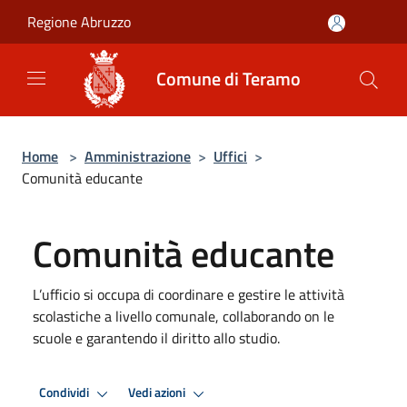
Salta al contenuto principale
Regione Abruzzo
Comune di Teramo
Home
>
Amministrazione
>
Uffici
>
Comunità educante
Comunità educante
L’ufficio si occupa di coordinare e gestire le attività
scolastiche a livello comunale, collaborando on le
scuole e garantendo il diritto allo studio.
Condividi
Vedi azioni