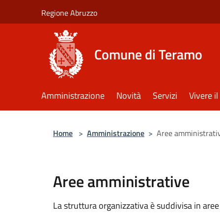
Salta al contenuto principale
Regione Abruzzo
Comune di Teramo
Amministrazione
Novità
Servizi
Vivere 
Home
>
Amministrazione
>
Aree amministrati
Aree amministrative
La struttura organizzativa è suddivisa in aree