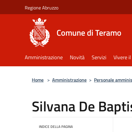
Salta al contenuto principale
Regione Abruzzo
Comune di Teramo
Amministrazione
Novità
Servizi
Vivere 
Home
>
Amministrazione
>
Personale amminis
Silvana De Bapti
INDICE DELLA PAGINA