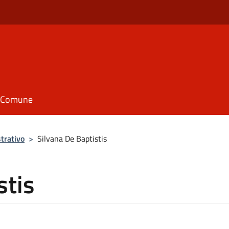
il Comune
trativo
>
Silvana De Baptistis
stis