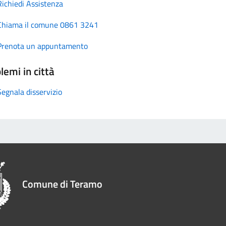
Richiedi Assistenza
Chiama il comune 0861 3241
Prenota un appuntamento
lemi in città
Segnala disservizio
Comune di Teramo