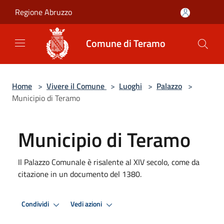
Salta al contenuto principale
Regione Abruzzo
Comune di Teramo
Home
>
Vivere il Comune
>
Luoghi
>
Palazzo
>
Municipio di Teramo
Municipio di Teramo
Il Palazzo Comunale è risalente al XIV secolo, come da
citazione in un documento del 1380.
Condividi
Vedi azioni