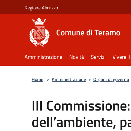
Salta al contenuto principale
Regione Abruzzo
Comune di Teramo
Amministrazione
Novità
Servizi
Vivere 
Home
>
Amministrazione
>
Organi di governo
III Commissione:
dell’ambiente, p