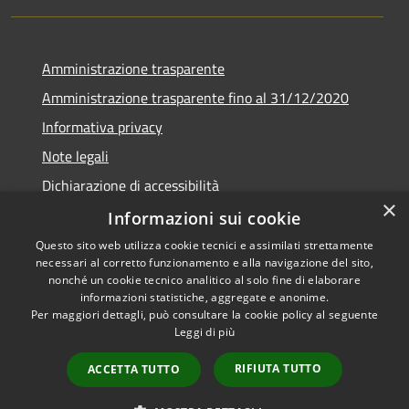
Amministrazione trasparente
Amministrazione trasparente fino al 31/12/2020
Informativa privacy
Note legali
Dichiarazione di accessibilità
×
Informazioni sui cookie
Questo sito web utilizza cookie tecnici e assimilati strettamente
necessari al corretto funzionamento e alla navigazione del sito,
RSS
Copyright © 2026 • Comune di
nonché un cookie tecnico analitico al solo fine di elaborare
Accessibilità
Teramo • Powered by
informazioni statistiche, aggregate e anonime.
Per maggiori dettagli, può consultare la cookie policy al seguente
Privacy
Municipium
Accesso
•
Leggi di più
Cookie
redazione
Mappa del sito
RIFIUTA TUTTO
ACCETTA TUTTO
Area riservata ai