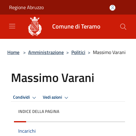
Salta al contenuto principale
Regione Abruzzo
Comune di Teramo
Home
>
Amministrazione
>
Politici
>
Massimo Varani
Massimo Varani
Condividi
Vedi azioni
INDICE DELLA PAGINA
Incarichi