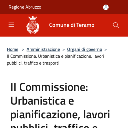
Salta al contenuto principale
Regione Abruzzo
Comune di Teramo
Home
>
Amministrazione
>
Organi di governo
>
II Commissione: Urbanistica e pianificazione, lavori
pubblici, traffico e trasporti
II Commissione:
Urbanistica e
pianificazione, lavori
pubblici, traffico e