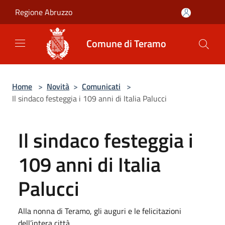
Salta al contenuto principale
Regione Abruzzo
Comune di Teramo
Home
>
Novità
>
Comunicati
>
Il sindaco festeggia i 109 anni di Italia Palucci
Il sindaco festeggia i
109 anni di Italia
Palucci
Alla nonna di Teramo, gli auguri e le felicitazioni
dell’intera città