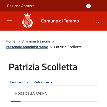
Salta al contenuto principale
Regione Abruzzo
Comune di Teramo
Home
>
Amministrazione
>
Personale amministrativo
>
Patrizia Scolletta
Patrizia Scolletta
Condividi
Vedi azioni
INDICE DELLA PAGINA