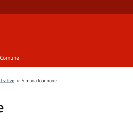
il Comune
trativo
>
Simona Ioannone
e