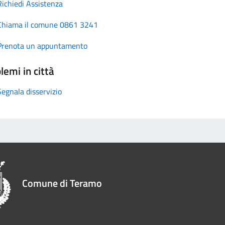
Richiedi Assistenza
Chiama il comune 0861 3241
Prenota un appuntamento
lemi in città
Segnala disservizio
Comune di Teramo