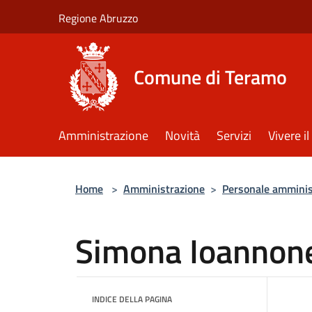
Salta al contenuto principale
Regione Abruzzo
Comune di Teramo
Amministrazione
Novità
Servizi
Vivere 
Home
>
Amministrazione
>
Personale amminis
Simona Ioannon
INDICE DELLA PAGINA