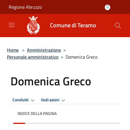
Salta al contenuto principale
Regione Abruzzo
Comune di Teramo
Home
>
Amministrazione
>
Personale amministrativo
>
Domenica Greco
Domenica Greco
Condividi
Vedi azioni
INDICE DELLA PAGINA