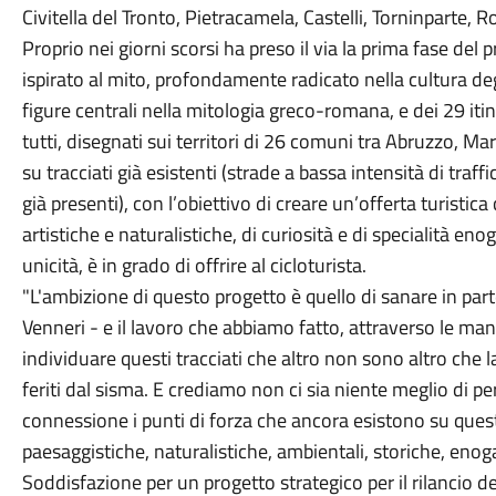
Civitella del Tronto, Pietracamela, Castelli, Torninparte
Proprio nei giorni scorsi ha preso il via la prima fase del 
ispirato al mito, profondamente radicato nella cultura de
figure centrali nella mitologia greco-romana, e dei 29 itiner
tutti, disegnati sui territori di 26 comuni tra Abruzzo, Mar
su tracciati già esistenti (strade a bassa intensità di traffico
già presenti), con l’obiettivo di creare un’offerta turistic
artistiche e naturalistiche, di curiosità e di specialità 
unicità, è in grado di offrire al cicloturista.
"L'ambizione di questo progetto è quello di sanare in part
Venneri - e il lavoro che abbiamo fatto, attraverso le mani
individuare questi tracciati che altro non sono altro che 
feriti dal sisma. E crediamo non ci sia niente meglio di perc
connessione i punti di forza che ancora esistono su questi
paesaggistiche, naturalistiche, ambientali, storiche, enog
Soddisfazione per un progetto strategico per il rilancio 