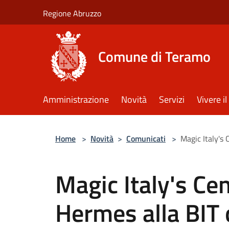
Salta al contenuto principale
Regione Abruzzo
Comune di Teramo
Amministrazione
Novità
Servizi
Vivere 
Home
>
Novità
>
Comunicati
>
Magic Italy's 
Magic Italy's Cen
Hermes alla BIT 