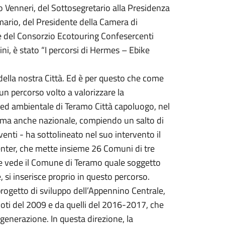
o Venneri, del Sottosegretario alla Presidenza
mario, del Presidente della Camera di
 del Consorzio Ecotouring Confesercenti
ni, è stato “I percorsi di Hermes – Ebike
della nostra Città. Ed è per questo che come
n percorso volto a valorizzare la
e ed ambientale di Teramo Città capoluogo, nel
le ma anche nazionale, compiendo un salto di
enti - ha sottolineato nel suo intervento il
Center, che mette insieme 26 Comuni di tre
he vede il Comune di Teramo quale soggetto
, si inserisce proprio in questo percorso.
io progetto di sviluppo dell’Appennino Centrale,
ti del 2009 e da quelli del 2016-2017, che
generazione. In questa direzione, la