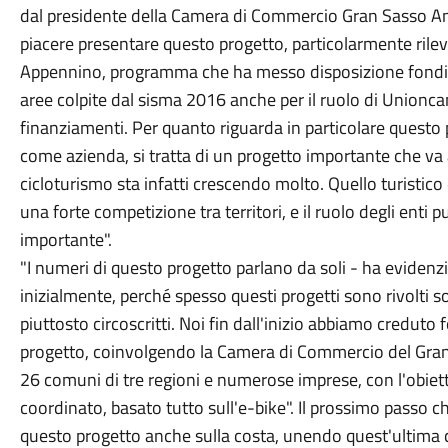
dal presidente della Camera di Commercio Gran Sasso Ant
piacere presentare questo progetto, particolarmente rile
Appennino, programma che ha messo disposizione fondi im
aree colpite dal sisma 2016 anche per il ruolo di Unioncam
finanziamenti. Per quanto riguarda in particolare questo
come azienda, si tratta di un progetto importante che va a 
cicloturismo sta infatti crescendo molto. Quello turist
una forte competizione tra territori, e il ruolo degli enti 
importante".
"I numeri di questo progetto parlano da soli - ha evidenz
inizialmente, perché spesso questi progetti sono rivolti so
piuttosto circoscritti. Noi fin dall'inizio abbiamo creduto
progetto, coinvolgendo la Camera di Commercio del Gran
26 comuni di tre regioni e numerose imprese, con l'obiet
coordinato, basato tutto sull'e-bike". Il prossimo passo
questo progetto anche sulla costa, unendo quest'ultima c