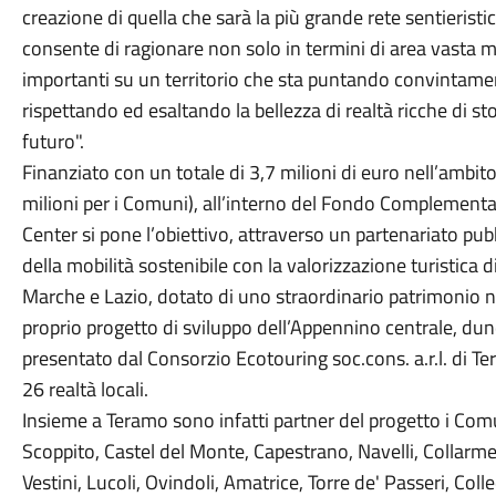
creazione di quella che sarà la più grande rete sentieristica 
consente di ragionare non solo in termini di area vasta ma
importanti su un territorio che sta puntando convintame
rispettando ed esaltando la bellezza di realtà ricche di st
futuro".
Finanziato con un totale di 3,7 milioni di euro nell’ambi
milioni per i Comuni), all’interno del Fondo Complementa
Center si pone l’obiettivo, attraverso un partenariato pu
della mobilità sostenibile con la valorizzazione turistica d
Marche e Lazio, dotato di uno straordinario patrimonio nat
proprio progetto di sviluppo dell’Appennino centrale, d
presentato dal Consorzio Ecotouring soc.cons. a.r.l. di T
26 realtà locali.
Insieme a Teramo sono infatti partner del progetto i Com
Scoppito, Castel del Monte, Capestrano, Navelli, Collarm
Vestini, Lucoli, Ovindoli, Amatrice, Torre de' Passeri, Coll