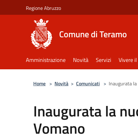
Salta al contenuto principale
Regione Abruzzo
Comune di Teramo
Amministrazione
Novità
Servizi
Vivere 
Home
>
Novità
>
Comunicati
>
Inaugurata la
Inaugurata la nuo
Vomano