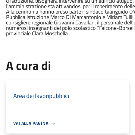
d’istruzione, bisognerà intervenire su un edificio attiguo
l’amministrazione sta attivandosi per il reperimento delle
Alla cerimonia hanno preso parte il sindaco Gianguido D’Alb
Pubblica Istruzione Marco Di Marcantonio e Miriam Tullii, i
consigliere regionale Giovanni Cavallari, il personale dell’
numerosi insegnanti del polo scolastico “Falcone-Borsellin
provinciale Clara Moschella.
A cura di
Area dei lavoripubblici
VAI ALLA PAGINA