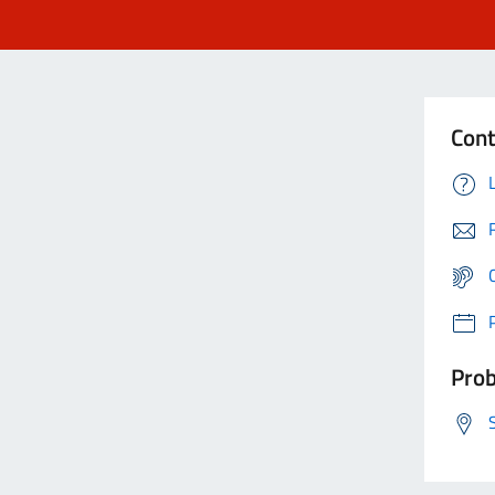
Cont
Prob