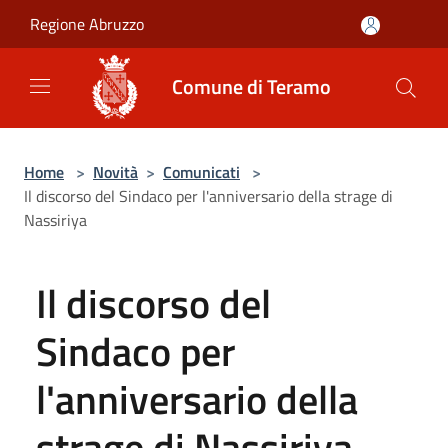
Salta al contenuto principale
Regione Abruzzo
Comune di Teramo
Home
>
Novità
>
Comunicati
>
Il discorso del Sindaco per l'anniversario della strage di
Nassiriya
Il discorso del
Sindaco per
l'anniversario della
strage di Nassiriya