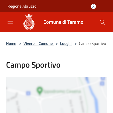
Salta al contenuto principale
Regione Abruzzo
Comune di Teramo
Home
>
Vivere il Comune
>
Luoghi
>
Campo Sportivo
Campo Sportivo