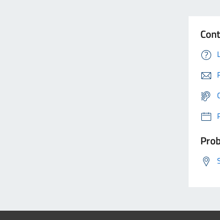
Cont
Prob