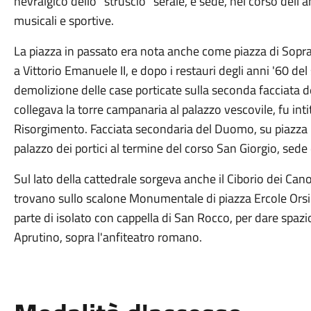
nevralgico dello "struscio" serale, è sede, nel corso dell
musicali e sportive.
La piazza in passato era nota anche come piazza di Sopra 
a Vittorio Emanuele II, e dopo i restauri degli anni '60 d
demolizione delle case porticate sulla seconda facciata 
collegava la torre campanaria al palazzo vescovile, fu intit
Risorgimento. Facciata secondaria del Duomo, su piazza Ma
palazzo dei portici al termine del corso San Giorgio, sede
Sul lato della cattedrale sorgeva anche il Ciborio dei Canon
trovano sullo scalone Monumentale di piazza Ercole Orsi
parte di isolato con cappella di San Rocco, per dare spaz
Aprutino, sopra l'anfiteatro romano.