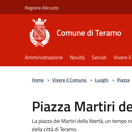
Salta al contenuto principale
Regione Abruzzo
Comune di Teramo
Amministrazione
Novità
Servizi
Vivere 
Home
>
Vivere il Comune
>
Luoghi
>
Piazza
Piazza Martiri de
La piazza dei Martiri della libertà, un tempo 
della città di Teramo.