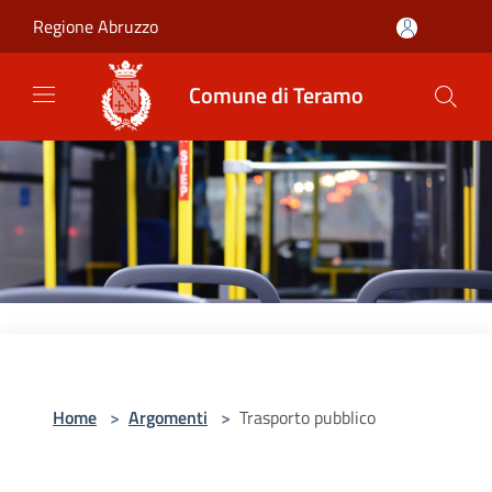
Salta al contenuto principale
Regione Abruzzo
Comune di Teramo
Home
>
Argomenti
>
Trasporto pubblico