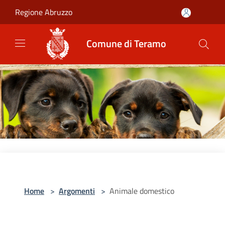
Salta al contenuto principale
Regione Abruzzo
Comune di Teramo
Home
>
Argomenti
>
Animale domestico