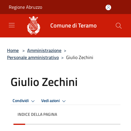
Salta al contenuto principale
Regione Abruzzo
Comune di Teramo
Home
>
Amministrazione
>
Personale amministrativo
>
Giulio Zechini
Giulio Zechini
Condividi
Vedi azioni
INDICE DELLA PAGINA