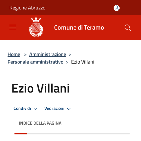
Salta al contenuto principale
Regione Abruzzo
Comune di Teramo
Home
>
Amministrazione
>
Personale amministrativo
>
Ezio Villani
Ezio Villani
Condividi
Vedi azioni
INDICE DELLA PAGINA