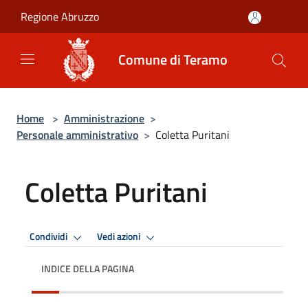
Salta al contenuto principale
Regione Abruzzo
Comune di Teramo
Home
>
Amministrazione
>
Personale amministrativo
>
Coletta Puritani
Coletta Puritani
Condividi
Vedi azioni
INDICE DELLA PAGINA