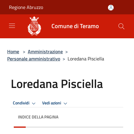
Salta al contenuto principale
Regione Abruzzo
Comune di Teramo
Home
>
Amministrazione
>
Personale amministrativo
>
Loredana Pisciella
Loredana Pisciella
Condividi
Vedi azioni
INDICE DELLA PAGINA