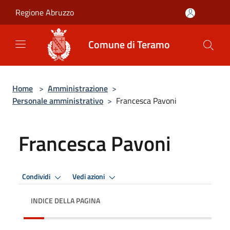
Salta al contenuto principale
Regione Abruzzo
Comune di Teramo
Home
>
Amministrazione
>
Personale amministrativo
>
Francesca Pavoni
Francesca Pavoni
Condividi
Vedi azioni
INDICE DELLA PAGINA