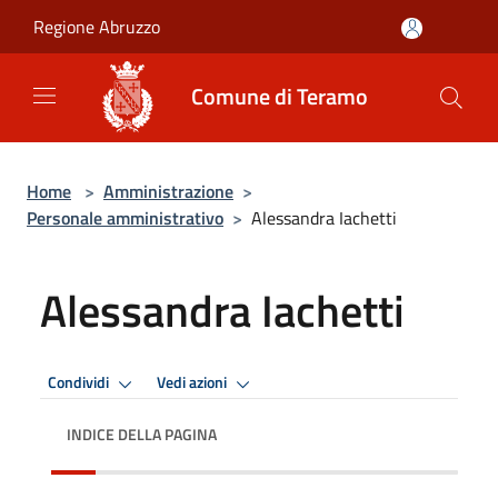
Salta al contenuto principale
Regione Abruzzo
Comune di Teramo
Home
>
Amministrazione
>
Personale amministrativo
>
Alessandra Iachetti
Alessandra Iachetti
Condividi
Vedi azioni
INDICE DELLA PAGINA