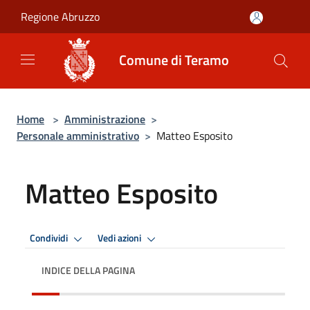
Salta al contenuto principale
Regione Abruzzo
Comune di Teramo
Home
>
Amministrazione
>
Personale amministrativo
>
Matteo Esposito
Matteo Esposito
Condividi
Vedi azioni
INDICE DELLA PAGINA