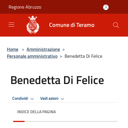
Salta al contenuto principale
Regione Abruzzo
Comune di Teramo
Home
>
Amministrazione
>
Personale amministrativo
>
Benedetta Di Felice
Benedetta Di Felice
Condividi
Vedi azioni
INDICE DELLA PAGINA