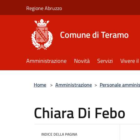
Salta al contenuto principale
Regione Abruzzo
Comune di Teramo
Amministrazione
Novità
Servizi
Vivere 
Home
>
Amministrazione
>
Personale amminis
Chiara Di Febo
INDICE DELLA PAGINA