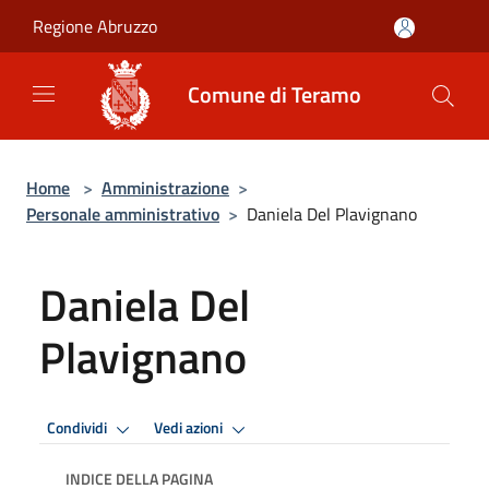
Salta al contenuto principale
Regione Abruzzo
Comune di Teramo
Home
>
Amministrazione
>
Personale amministrativo
>
Daniela Del Plavignano
Daniela Del
Plavignano
Condividi
Vedi azioni
INDICE DELLA PAGINA