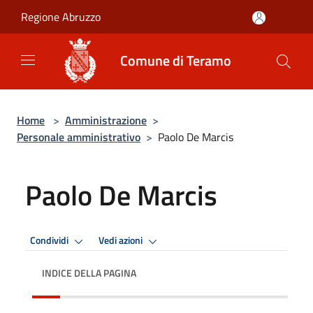
Salta al contenuto principale
Regione Abruzzo
Comune di Teramo
Home
>
Amministrazione
>
Personale amministrativo
>
Paolo De Marcis
Paolo De Marcis
Condividi
Vedi azioni
INDICE DELLA PAGINA