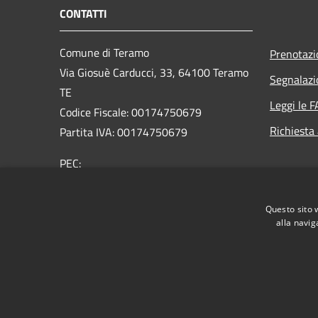
CONTATTI
Comune di Teramo
Prenotaz
Via Giosuè Carducci, 33, 64100 Teramo
Segnalazi
TE
Leggi le 
Codice Fiscale: 00174750679
Richiesta
Partita IVA: 00174750679
PEC:
affarigenerali@comune.teramo.pecpa.it
Centralino Unico: 0861 3241
Questo sito 
alla navig
RSS
Accessibilità
Privacy
Cookie
Mappa de
Area riservata ai dipendenti