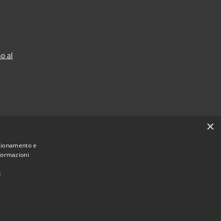
o al
×
nzionamento e
nformazioni
ù
Municipium
Accesso redazione
di Teramo • Powered by
•