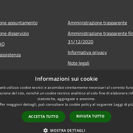
ione appuntamento
Amministrazione trasparente
one disservizio
Amministrazione trasparente fin
31/12/2020
FAQ
Informativa privacy
 assistenza
Note legali
Dichiarazione di accessibilità
Informazioni sui cookie
web utilizza cookie tecnici e assimilati strettamente necessari al corretto fu
azione del sito, nonché un cookie tecnico analitico al solo fine di elaborare i
statistiche, aggregate e anonime.
Per maggiori dettagli, può consultare la cookie policy al seguente
Leggi di pi
RIFIUTA TUTTO
ACCETTA TUTTO
l sito
Copyright © 2026 • Comune 
MOSTRA DETTAGLI