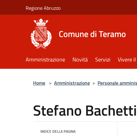
Salta al contenuto principale
Regione Abruzzo
Comune di Teramo
Amministrazione
Novità
Servizi
Vivere 
Home
>
Amministrazione
>
Personale amminis
Stefano Bachetti
INDICE DELLA PAGINA