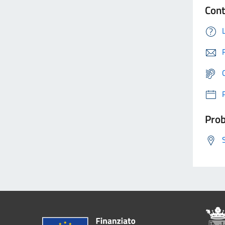
Cont
Prob