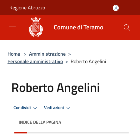
Salta al contenuto principale
Regione Abruzzo
Comune di Teramo
Home
>
Amministrazione
>
Personale amministrativo
>
Roberto Angelini
Roberto Angelini
Condividi
Vedi azioni
INDICE DELLA PAGINA