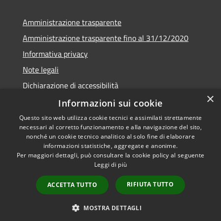
Amministrazione trasparente
Amministrazione trasparente fino al 31/12/2020
Informativa privacy
Note legali
Dichiarazione di accessibilità
×
Informazioni sui cookie
Questo sito web utilizza cookie tecnici e assimilati strettamente
necessari al corretto funzionamento e alla navigazione del sito,
RSS
Copyright © 2026 • Comune di
nonché un cookie tecnico analitico al solo fine di elaborare
Accessibilità
Teramo • Powered by
informazioni statistiche, aggregate e anonime.
Per maggiori dettagli, può consultare la cookie policy al seguente
Privacy
Municipium
Accesso
•
Leggi di più
Cookie
redazione
Mappa del sito
RIFIUTA TUTTO
ACCETTA TUTTO
Area riservata ai
dipendenti
MOSTRA DETTAGLI