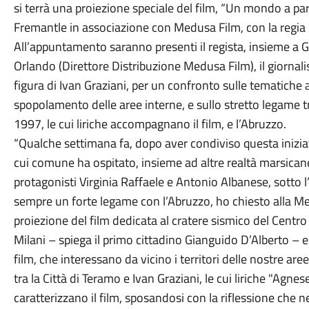
si terrà una proiezione speciale del film, “Un mondo a pa
Fremantle in associazione con Medusa Film, con la regia 
All’appuntamento saranno presenti il regista, insieme a
Orlando (Direttore Distribuzione Medusa Film), il giornalis
figura di Ivan Graziani, per un confronto sulle tematiche af
spopolamento delle aree interne, e sullo stretto legame 
1997, le cui liriche accompagnano il film, e l’Abruzzo.
“Qualche settimana fa, dopo aver condiviso questa iniziat
cui comune ha ospitato, insieme ad altre realtà marsicane,
protagonisti Virginia Raffaele e Antonio Albanese, sotto l
sempre un forte legame con l’Abruzzo, ho chiesto alla M
proiezione del film dedicata al cratere sismico del Centro 
Milani – spiega il primo cittadino Gianguido D’Alberto – e
film, che interessano da vicino i territori delle nostre are
tra la Città di Teramo e Ivan Graziani, le cui liriche "Agne
caratterizzano il film, sposandosi con la riflessione che