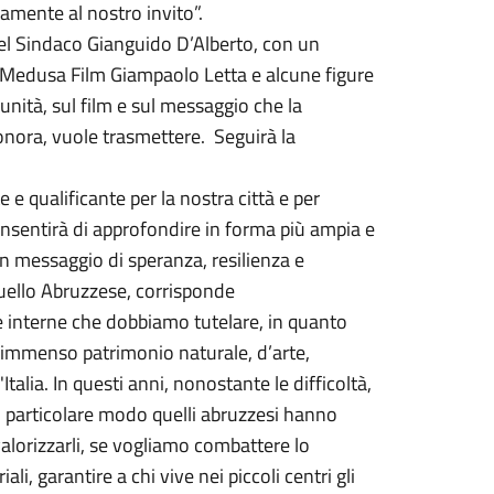
amente al nostro invito”.
del Sindaco Gianguido D’Alberto, con un
di Medusa Film Giampaolo Letta e alcune figure
munità, sul film e sul messaggio che la
onora, vuole trasmettere. Seguirà la
e qualificante per la nostra città e per
consentirà di approfondire in forma più ampia e
 un messaggio di speranza, resilienza e
 quello Abruzzese, corrisponde
ee interne che dobbiamo tutelare, in quanto
 un immenso patrimonio naturale, d’arte,
talia. In questi anni, nonostante le difficoltà,
in particolare modo quelli abruzzesi hanno
lorizzarli, se vogliamo combattere lo
li, garantire a chi vive nei piccoli centri gli