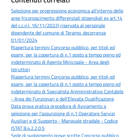
Selezione per progressione economica all’interno delle
aree (riconoscimento differenziali stipendiali ex art.14
del c.c.n.l. 16/11/2022) riservata al personale
dipendente del comune di Teramo. decorrenza
01/01/2024
Riapertura termini Concorso pubblico, per titoli ed
esami, per la copertura di n.1 posto a tempo pieno ed
indeterminato di Agente Minicipale - Area degli
Istruttori
Riapertura termini Concorso pubblico, per titoli ed
esami, per la copertura di n.1 posto a tempo pieno ed
indeterminato di Specialista Amministrativo Contabile
- Area dei Funzionari e dell'Elevata Qualificazione
Data prova pratica procedura di Avviamento a
selezione per l'assunzione di n.1 Operatore Servizi
Ausiliari e di Supporto - Manovale stradale - Codice
ISTAT 8.4.2.2.0.5
Sede di svolgimento prove scritte Concorso pubblico