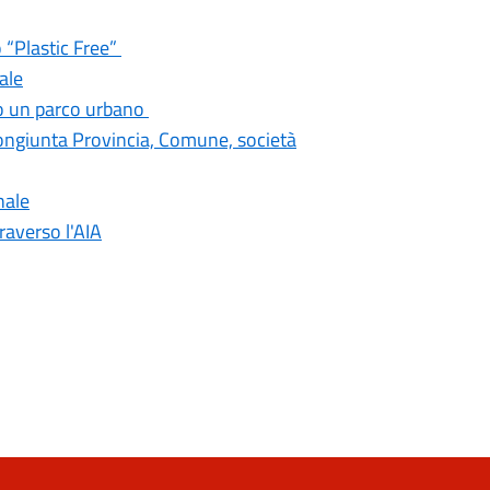
 “Plastic Free”
ale
mo un parco urbano
congiunta Provincia, Comune, società
nale
traverso l'AIA