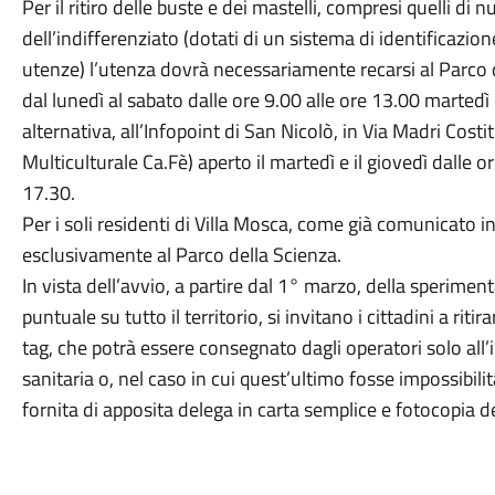
Per il ritiro delle buste e dei mastelli, compresi quelli d
dell’indifferenziato (dotati di un sistema di identificazione
utenze) l’utenza dovrà necessariamente recarsi al Parco de
dal lunedì al sabato dalle ore 9.00 alle ore 13.00 martedì 
alternativa, all’Infopoint di San Nicolò, in Via Madri Costi
Multiculturale Ca.Fè) aperto il martedì e il giovedì dalle o
17.30.
Per i soli residenti di Villa Mosca, come già comunicato in
esclusivamente al Parco della Scienza.
In vista dell’avvio, a partire dal 1° marzo, della speriment
puntuale su tutto il territorio, si invitano i cittadini a rit
tag, che potrà essere consegnato dagli operatori solo all’
sanitaria o, nel caso in cui quest’ultimo fosse impossibilit
fornita di apposita delega in carta semplice e fotocopia 