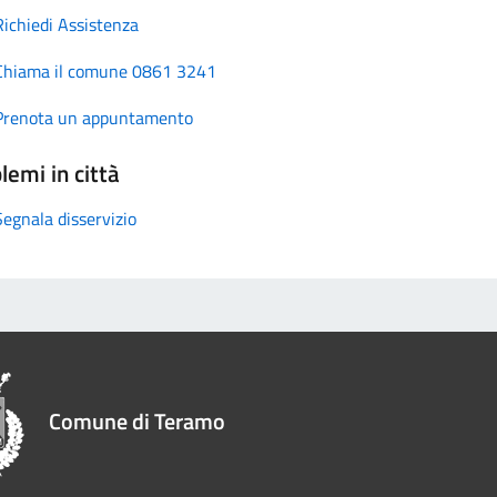
Richiedi Assistenza
Chiama il comune 0861 3241
Prenota un appuntamento
lemi in città
Segnala disservizio
Comune di Teramo