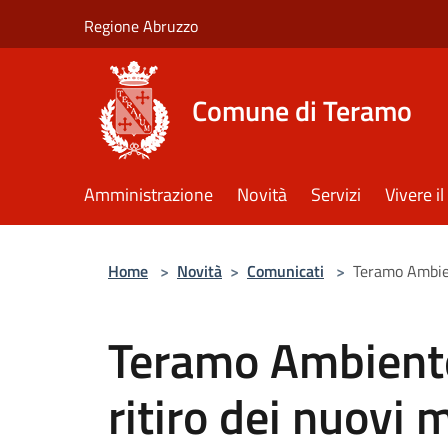
Salta al contenuto principale
Regione Abruzzo
Comune di Teramo
Amministrazione
Novità
Servizi
Vivere 
Home
>
Novità
>
Comunicati
>
Teramo Ambient
Teramo Ambiente, 
ritiro dei nuovi m