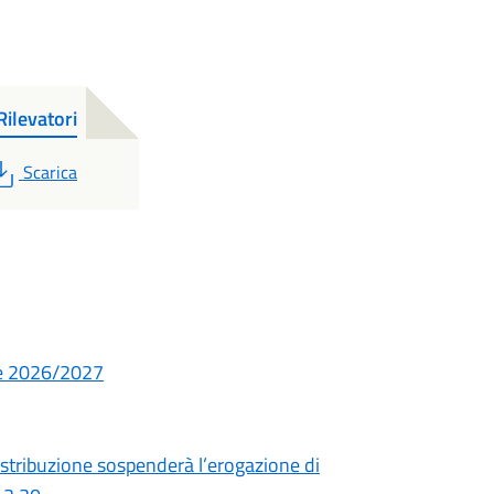
ilevatori
PDF
Scarica
ve 2026/2027
distribuzione sospenderà l’erogazione di