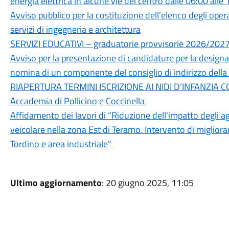
energia elettrica in alcune vie del centro dalle 06:00 alle
Avviso pubblico per la costituzione dell’elenco degli opera
servizi di ingegneria e architettura
SERVIZI EDUCATIVI – graduatorie provvisorie 2026/202
Avviso per la presentazione di candidature per la designaz
nomina di un componente del consiglio di indirizzo dell
RIAPERTURA TERMINI ISCRIZIONE AI NIDI D’INFANZIA C
Accademia di Pollicino e Coccinella
Affidamento dei lavori di “Riduzione dell'impatto degli ag
veicolare nella zona Est di Teramo. Intervento di migliora
Tordino e area industriale"
Ultimo aggiornamento
: 20 giugno 2025, 11:05