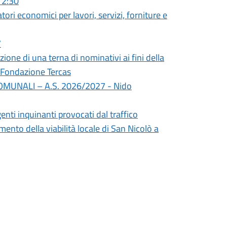
 12:30
tori economici per lavori, servizi, forniture e
7
ione di una terna di nominativi ai fini della
a Fondazione Tercas
OMUNALI – A.S. 2026/2027 - Nido
enti inquinanti provocati dal traffico
mento della viabilità locale di San Nicolò a