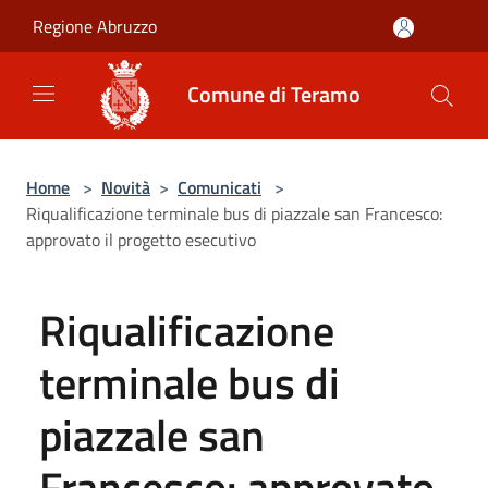
Salta al contenuto principale
Regione Abruzzo
Comune di Teramo
Home
>
Novità
>
Comunicati
>
Riqualificazione terminale bus di piazzale san Francesco:
approvato il progetto esecutivo
Riqualificazione
terminale bus di
piazzale san
Francesco: approvato