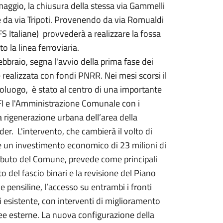
maggio, la chiusura della stessa via Gammelli
i e da via Tripoti. Provenendo da via Romualdi
S Italiane) provvederà a realizzare la fossa
o la linea ferroviaria.
bbraio, segna l'avvio della prima fase dei
e realizzata con fondi PNRR. Nei mesi scorsi il
poluogo, è stato al centro di una importante
RFI e l'Amministrazione Comunale con i
la rigenerazione urbana dell’area della
er. L'intervento, che cambierà il volto di
e un investimento economico di 23 milioni di
ributo del Comune, prevede come principali
to del fascio binari e la revisione del Piano
 pensiline, l’accesso su entrambi i fronti
ori esistente, con interventi di miglioramento
ee esterne. La nuova configurazione della