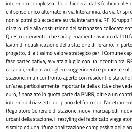
intervento complesso che richiederà, dal 3 febbraio al 6 
e il senso unico alternato in via Interamnia, da via Crisp
non si potrà più accedere su via Interamnia. RFI (Gruppo F
di varo utile alla costruzione del sottopasso collocato sott
Questo intervento, che sarà pienamente avviato dal 10 fe
lavori di riqualificazione della stazione di Teramo, in part
progetto, di altissimo valore strategico per il Comune ca
fase partecipativa, avviata a luglio con un incontro tra 
cittadini, volta a raccogliere suggerimenti e proposte sul
stazione, in un confronto aperto con residenti e stakehold
un’area particolarmente importante della città e che ved
euro, finanziato in quota parte da PNRR, oltre a un cont
interventi il riassetto del piano del ferro con l’arretramen
Regolatore Generale di stazione, nuovi marciapiedi, nuove
urbani della stazione, il restyling del fabbricato viaggiat
sismico ed una rifunzionalizzazione complessiva delle ar