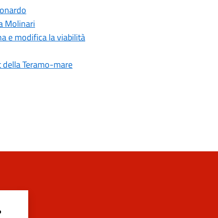
Leonardo
la Molinari
a e modifica la viabilità
st della Teramo-mare
?