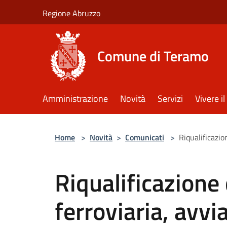
Salta al contenuto principale
Regione Abruzzo
Comune di Teramo
Amministrazione
Novità
Servizi
Vivere 
Home
>
Novità
>
Comunicati
>
Riqualificazio
Riqualificazione 
ferroviaria, avvi