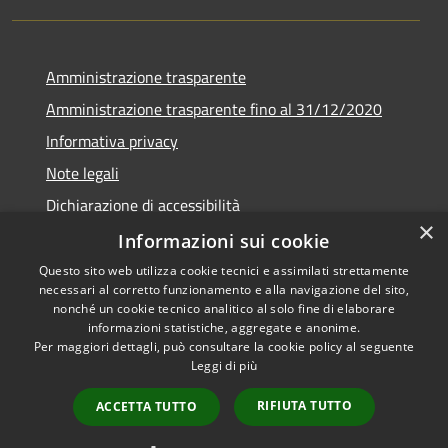
Amministrazione trasparente
Amministrazione trasparente fino al 31/12/2020
Informativa privacy
Note legali
Dichiarazione di accessibilità
×
Informazioni sui cookie
Questo sito web utilizza cookie tecnici e assimilati strettamente
necessari al corretto funzionamento e alla navigazione del sito,
RSS
Copyright © 2026 • Comune di
nonché un cookie tecnico analitico al solo fine di elaborare
Accessibilità
Teramo • Powered by
informazioni statistiche, aggregate e anonime.
Per maggiori dettagli, può consultare la cookie policy al seguente
Privacy
Municipium
Accesso
•
Leggi di più
Cookie
redazione
Mappa del sito
RIFIUTA TUTTO
ACCETTA TUTTO
Area riservata ai