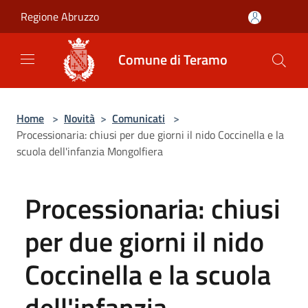
Salta al contenuto principale
Regione Abruzzo
Comune di Teramo
Home
>
Novità
>
Comunicati
>
Processionaria: chiusi per due giorni il nido Coccinella e la
scuola dell'infanzia Mongolfiera
Processionaria: chiusi
per due giorni il nido
Coccinella e la scuola
dell'infanzia