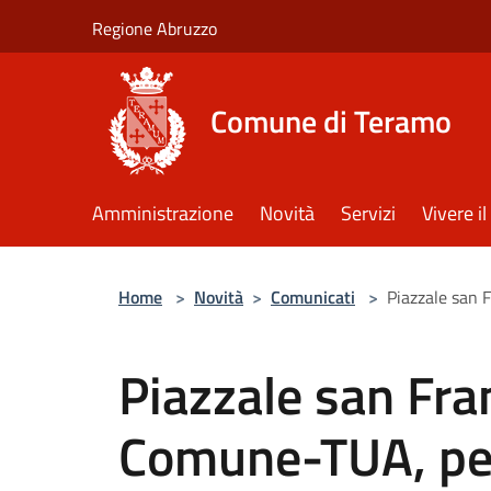
Salta al contenuto principale
Regione Abruzzo
Comune di Teramo
Amministrazione
Novità
Servizi
Vivere 
Home
>
Novità
>
Comunicati
>
Piazzale san F
Piazzale san Fra
Comune-TUA, per 