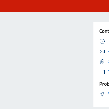
Cont
Prob