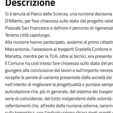
Descrizione
Si è tenuta al Parco della Scienza, una riunione decisor
D'Alberto, per fare chiarezza sullo stato del progetto relat
Piazzale San Francesco e definire il percorso di rigeneraz
Teramo città capoluogo.
Alla riunione hanno partecipato, assieme al primo cittadin
Marcantonio, l'assessore ai trasporti Graziella Cordone e 
Manetta, mentre per la TUA, oltre ai tecnici, era presente
Il Comune ha così inteso fare chiarezza sullo stato del pr
giungere alla conclusione dei lavori e sull'importo necess
recepite le perizie di variante presentate dalla società d
nell'intento di migliorare la progettualità e puntare sempr
autostazione che, più in generale, del sistema dei trasport
serie di coincidenze, del tutto indipendenti dalle volontà de
rallentamenti che, all'esito della riunione odierna, sarann
sulla tempistica, con l'individuazione chiara degli aspett