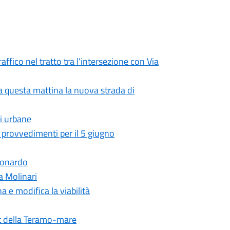
raffico nel tratto tra l’intersezione con Via
rta questa mattina la nuova strada di
li urbane
i provvedimenti per il 5 giugno
Leonardo
la Molinari
a e modifica la viabilità
st della Teramo-mare