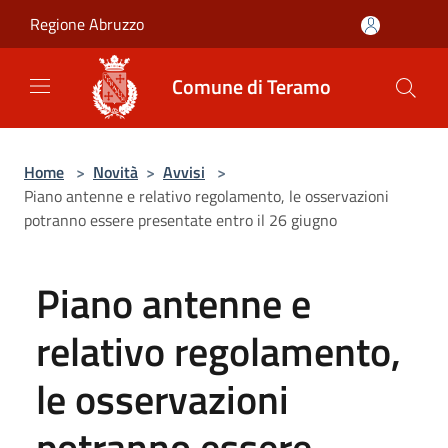
Salta al contenuto principale
Regione Abruzzo
Comune di Teramo
Home
>
Novità
>
Avvisi
>
Piano antenne e relativo regolamento, le osservazioni
potranno essere presentate entro il 26 giugno
Piano antenne e
relativo regolamento,
le osservazioni
potranno essere