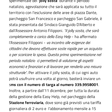
sperimentale del
‘jolly sosta’
durante il periodo
natalizio, agevolazione che sarà applicata su tutto il
territorio con l'esclusione delle aree di piazza Dante,
parcheggio San Francesco e parcheggio San Gabriele, è
stata presentata dal Sindaco Gianguido D'Alberto e
dall'Assessore Antonio Filipponi.
"Il jolly sosta, che sarà
completamente a carico della Easy Help
- ha affermato
l'Assessore Filipponi -
va incontro alle esigenze dei
cittadini che devono effettuare soste rapide per un acquisto
o per scaricare la spesa. Questa prima sperimentazione nel
periodo natalizio ci permetterà di valutarne gli aspetti
economici e finanziari e di lavorare per renderla una misura
strutturale"
. Per attivare il jolly sosta, di cui ogni auto
potrà usufruire una volta al giorno, basterà inviare un
s
ms con il numero di targa al numero 339.9958001
.
Inoltre, a partire dall'11 dicembre, per tutta la durata
della gestione della Easy Help, nel parcheggio della
Stazione ferroviaria
, dove sono già previsti una tariffa
giornaliera di 2 euro e l'abbonamento mensile a 15