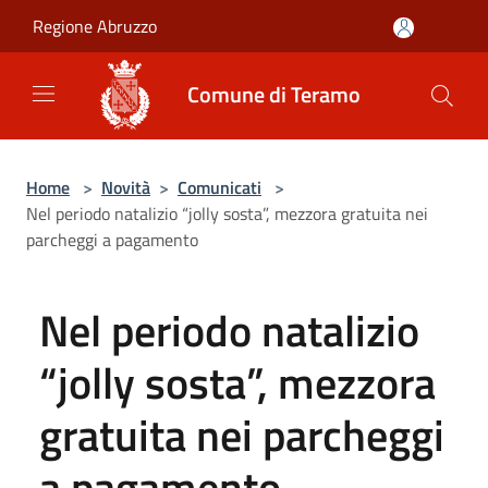
Salta al contenuto principale
Regione Abruzzo
Comune di Teramo
Home
>
Novità
>
Comunicati
>
Nel periodo natalizio “jolly sosta”, mezzora gratuita nei
parcheggi a pagamento
Nel periodo natalizio
“jolly sosta”, mezzora
gratuita nei parcheggi
a pagamento