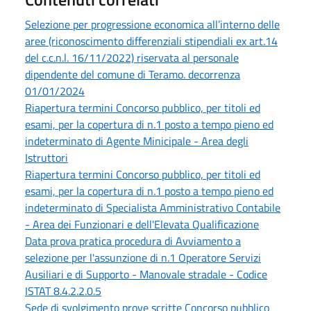
Selezione per progressione economica all’interno delle
aree (riconoscimento differenziali stipendiali ex art.14
del c.c.n.l. 16/11/2022) riservata al personale
dipendente del comune di Teramo. decorrenza
01/01/2024
Riapertura termini Concorso pubblico, per titoli ed
esami, per la copertura di n.1 posto a tempo pieno ed
indeterminato di Agente Minicipale - Area degli
Istruttori
Riapertura termini Concorso pubblico, per titoli ed
esami, per la copertura di n.1 posto a tempo pieno ed
indeterminato di Specialista Amministrativo Contabile
- Area dei Funzionari e dell'Elevata Qualificazione
Data prova pratica procedura di Avviamento a
selezione per l'assunzione di n.1 Operatore Servizi
Ausiliari e di Supporto - Manovale stradale - Codice
ISTAT 8.4.2.2.0.5
Sede di svolgimento prove scritte Concorso pubblico