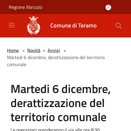
Salta al contenuto principale
Regione Abruzzo
Comune di Teramo
Home
>
Novità
>
Avvisi
>
Martedi 6 dicembre, derattizzazione del territorio
comunale
Martedi 6 dicembre,
derattizzazione del
territorio comunale
Le operazioni prenderanno il via alle ore 8:30