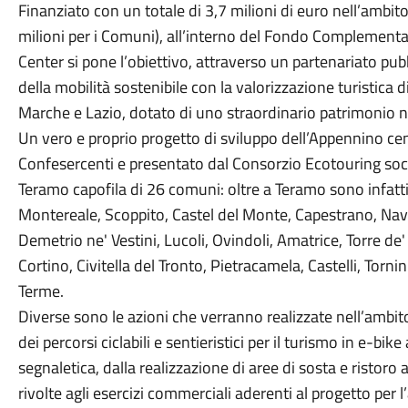
Finanziato con un totale di 3,7 milioni di euro nell’amb
milioni per i Comuni), all’interno del Fondo Complementa
Center si pone l’obiettivo, attraverso un partenariato pu
della mobilità sostenibile con la valorizzazione turistica d
Marche e Lazio, dotato di uno straordinario patrimonio nat
Un vero e proprio progetto di sviluppo dell’Appennino c
Confesercenti e presentato dal Consorzio Ecotouring soc.c
Teramo capofila di 26 comuni: oltre a Teramo sono infatti
Montereale, Scoppito, Castel del Monte, Capestrano, Nave
Demetrio ne' Vestini, Lucoli, Ovindoli, Amatrice, Torre de'
Cortino, Civitella del Tronto, Pietracamela, Castelli, Tor
Terme.
Diverse sono le azioni che verranno realizzate nell’ambito
dei percorsi ciclabili e sentieristici per il turismo in e-bik
segnaletica, dalla realizzazione di aree di sosta e ristoro
rivolte agli esercizi commerciali aderenti al progetto per l