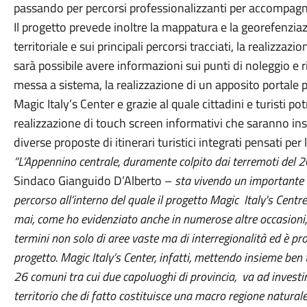
passando per percorsi professionalizzanti per accompagnat
Il progetto prevede inoltre la mappatura e la georefenziazi
territoriale e sui principali percorsi tracciati, la realizzaz
sarà possibile avere informazioni sui punti di noleggio e ri
messa a sistema, la realizzazione di un apposito portale p
Magic Italy’s Center e grazie al quale cittadini e turisti 
realizzazione di touch screen informativi che saranno inst
diverse proposte di itinerari turistici integrati pensati per 
“L’Appennino centrale, duramente colpito dai terremoti del
Sindaco Gianguido D’Alberto –
sta vivendo un importante 
percorso all’interno del quale il progetto Magic Italy's Centr
mai, come ho evidenziato anche in numerose altre occasioni
termini non solo di aree vaste ma di interregionalità ed è p
progetto. Magic Italy’s Center, infatti, mettendo insieme ben t
26 comuni tra cui due capoluoghi di provincia, va ad investi
territorio che di fatto costituisce una macro regione natural