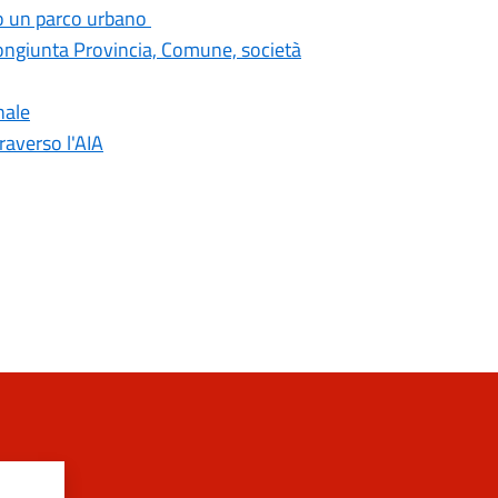
mo un parco urbano
congiunta Provincia, Comune, società
nale
traverso l'AIA