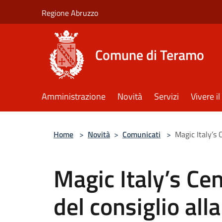
Salta al contenuto principale
Regione Abruzzo
Comune di Teramo
Amministrazione
Novità
Servizi
Vivere 
Home
>
Novità
>
Comunicati
>
Magic Italy’s 
Magic Italy’s Cen
del consiglio alla