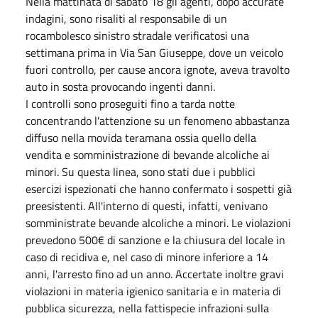
Nella mattinata di sabato 18 gli agenti, dopo accurate
indagini, sono risaliti al responsabile di un
rocambolesco sinistro stradale verificatosi una
settimana prima in Via San Giuseppe, dove un veicolo
fuori controllo, per cause ancora ignote, aveva travolto
auto in sosta provocando ingenti danni.
I controlli sono proseguiti fino a tarda notte
concentrando l'attenzione su un fenomeno abbastanza
diffuso nella movida teramana ossia quello della
vendita e somministrazione di bevande alcoliche ai
minori. Su questa linea, sono stati due i pubblici
esercizi ispezionati che hanno confermato i sospetti già
preesistenti. All'interno di questi, infatti, venivano
somministrate bevande alcoliche a minori. Le violazioni
prevedono 500€ di sanzione e la chiusura del locale in
caso di recidiva e, nel caso di minore inferiore a 14
anni, l'arresto fino ad un anno. Accertate inoltre gravi
violazioni in materia igienico sanitaria e in materia di
pubblica sicurezza, nella fattispecie infrazioni sulla