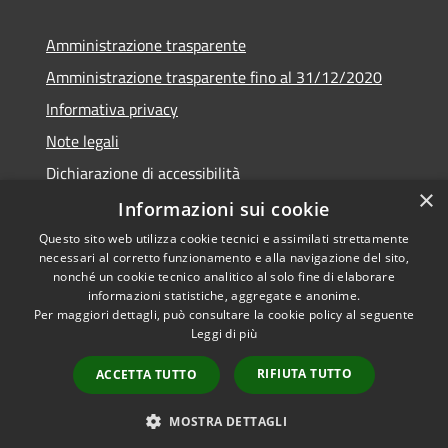
Amministrazione trasparente
Amministrazione trasparente fino al 31/12/2020
Informativa privacy
Note legali
Dichiarazione di accessibilità
×
Informazioni sui cookie
Questo sito web utilizza cookie tecnici e assimilati strettamente
necessari al corretto funzionamento e alla navigazione del sito,
RSS
Copyright © 2026 • Comune di
nonché un cookie tecnico analitico al solo fine di elaborare
Accessibilità
Teramo • Powered by
informazioni statistiche, aggregate e anonime.
Per maggiori dettagli, può consultare la cookie policy al seguente
Privacy
Municipium
Accesso
•
Leggi di più
Cookie
redazione
Mappa del sito
RIFIUTA TUTTO
ACCETTA TUTTO
Area riservata ai
dipendenti
MOSTRA DETTAGLI