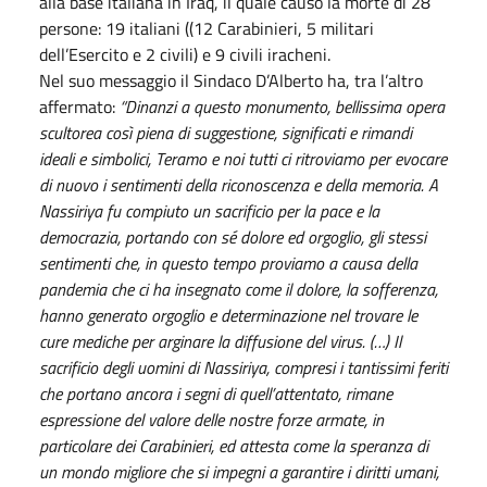
alla base italiana in Iraq, il quale causò la morte di 28
persone: 19 italiani ((12 Carabinieri, 5 militari
dell’Esercito e 2 civili) e 9 civili iracheni.
Nel suo messaggio il Sindaco D’Alberto ha, tra l’altro
affermato:
“Dinanzi a questo monumento, bellissima opera
scultorea così piena di suggestione, significati e rimandi
ideali e simbolici, Teramo e noi tutti ci ritroviamo per evocare
di nuovo i sentimenti della riconoscenza e della memoria. A
Nassiriya fu compiuto un sacrificio per la pace e la
democrazia, portando con sé dolore ed orgoglio, gli stessi
sentimenti che, in questo tempo proviamo a causa della
pandemia che ci ha insegnato come il dolore, la sofferenza,
hanno generato orgoglio e determinazione nel trovare le
cure mediche per arginare la diffusione del virus. (…) Il
sacrificio degli uomini di Nassiriya, compresi i tantissimi feriti
che portano ancora i segni di quell’attentato, rimane
espressione del valore delle nostre forze armate, in
particolare dei Carabinieri, ed attesta come la speranza di
un mondo migliore che si impegni a garantire i diritti umani,