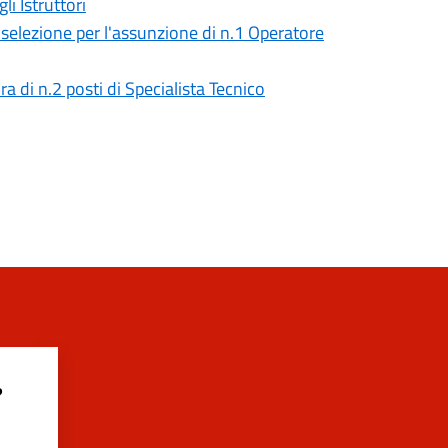
i Istruttori
selezione per l'assunzione di n.1 Operatore
a di n.2 posti di Specialista Tecnico
?