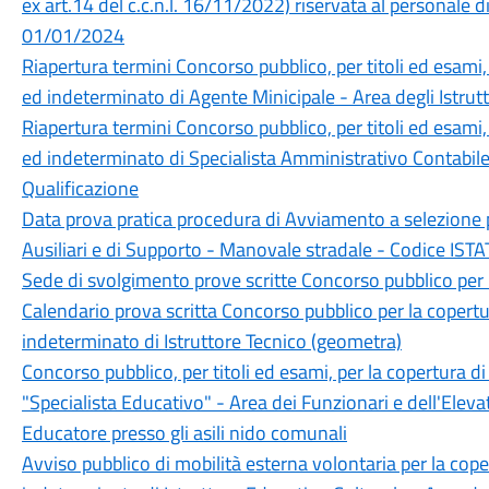
ex art.14 del c.c.n.l. 16/11/2022) riservata al personal
01/01/2024
Riapertura termini Concorso pubblico, per titoli ed esami
ed indeterminato di Agente Minicipale - Area degli Istrutt
Riapertura termini Concorso pubblico, per titoli ed esami
ed indeterminato di Specialista Amministrativo Contabile 
Qualificazione
Data prova pratica procedura di Avviamento a selezione p
Ausiliari e di Supporto - Manovale stradale - Codice ISTA
Sede di svolgimento prove scritte Concorso pubblico per la
Calendario prova scritta Concorso pubblico per la copert
indeterminato di Istruttore Tecnico (geometra)
Concorso pubblico, per titoli ed esami, per la copertura d
"Specialista Educativo" - Area dei Funzionari e dell'Eleva
Educatore presso gli asili nido comunali
Avviso pubblico di mobilità esterna volontaria per la cop