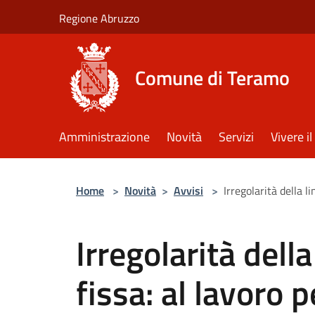
Salta al contenuto principale
Regione Abruzzo
Comune di Teramo
Amministrazione
Novità
Servizi
Vivere 
Home
>
Novità
>
Avvisi
>
Irregolarità della l
Irregolarità della
fissa: al lavoro p