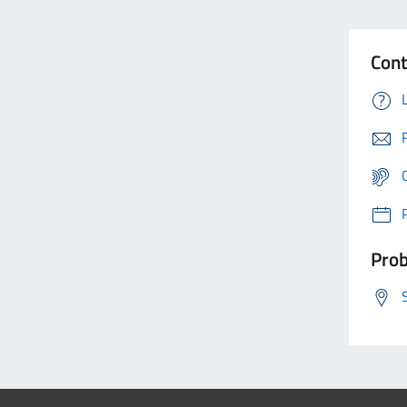
Cont
Prob