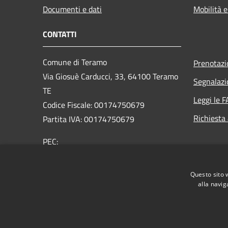
Documenti e dati
Mobilità e
CONTATTI
Comune di Teramo
Prenotaz
Via Giosuè Carducci, 33, 64100 Teramo
Segnalazi
TE
Leggi le 
Codice Fiscale: 00174750679
Richiesta
Partita IVA: 00174750679
PEC:
affarigenerali@comune.teramo.pecpa.it
Centralino Unico: 0861 3241
Questo sito 
alla navig