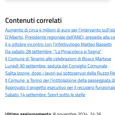
Contenuti correlati
Aumento di circa 4 milioni di euro per l’intervento sull’is
D’Alberto, Presidente regionale dell’ANCI, presiede alla c
Il 4 ottobre incontro con l’infettivologo Matteo Bassetti
Da sabato 28 settembre, “La Pinacoteca si Segna”
Il Comune di Teramo alle celebrazioni di Bosco Martese
Lunedì 30 settembre, seduta del Consiglio Comunale
Salita Izzone, dopo i lavori sui sottoservizi della Ruzzo Ret
Il Comune a Torino per l’intitolazione della passeggiata 
Approvato il progetto esecutivo per il recupero funzional
Sabato 14 settembre: Sport sotto le stelle
Ultimo aggiornamento
: 8 novembre 2024, 14:26