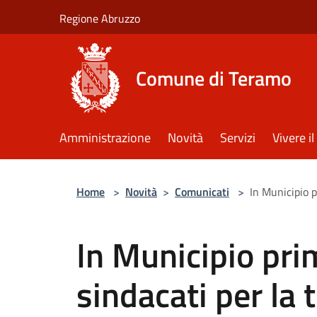
Salta al contenuto principale
Regione Abruzzo
Comune di Teramo
Amministrazione
Novità
Servizi
Vivere 
Home
>
Novità
>
Comunicati
>
In Municipio p
In Municipio pri
sindacati per la t