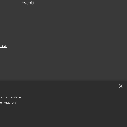
Eventi
o al
×
nzionamento e
nformazioni
ù