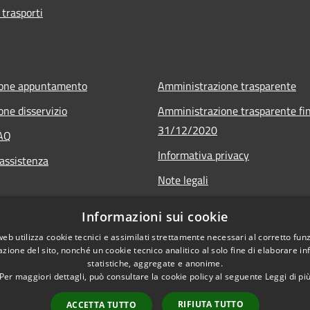
 trasporti
ione appuntamento
Amministrazione trasparente
one disservizio
Amministrazione trasparente fin
31/12/2020
FAQ
Informativa privacy
 assistenza
Note legali
Dichiarazione di accessibilità
Informazioni sui cookie
web utilizza cookie tecnici e assimilati strettamente necessari al corretto fu
azione del sito, nonché un cookie tecnico analitico al solo fine di elaborare i
statistiche, aggregate e anonime.
Per maggiori dettagli, può consultare la cookie policy al seguente
Leggi di pi
RIFIUTA TUTTO
ACCETTA TUTTO