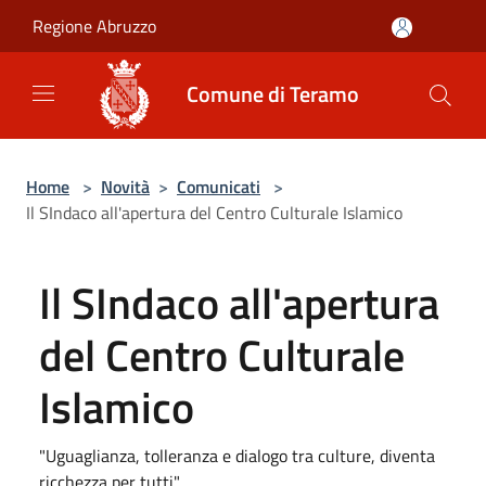
Salta al contenuto principale
Regione Abruzzo
Comune di Teramo
Home
>
Novità
>
Comunicati
>
Il SIndaco all'apertura del Centro Culturale Islamico
Il SIndaco all'apertura
del Centro Culturale
Islamico
"Uguaglianza, tolleranza e dialogo tra culture, diventa
ricchezza per tutti"